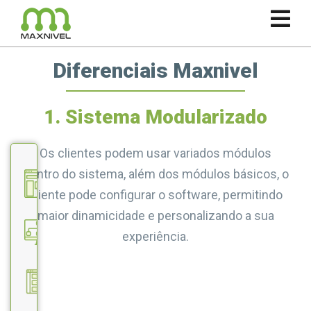
Diferenciais Maxnivel
1. Sistema Modularizado
Os clientes podem usar variados módulos
dentro do sistema, além dos módulos básicos, o
1. Sistema
Modularizado
cliente pode configurar o software, permitindo
2.
maior dinamicidade e personalizando a sua
Autonomia
experiência.
dentro do
sistema
3.
Servidores
4.
Amazon