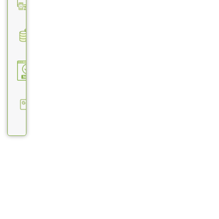
Responsivo
11. Backup
Automatizado
12. Nota
Fiscal
Eletrônica
(NF-e)
13.
Diversos
idiomas