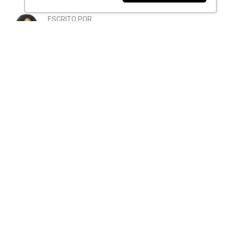
ESCRITO POR
Kariny Bianca
Redatora na Maxnível, jornalista, goiana e
aventureira, sempre em busca de
conhecimento e informação. É amante da
escrita, interessada em boas conversas e
apaixonada pela família.
Artigos Relacionados