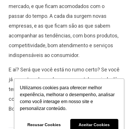
mercado, e que ficam acomodados com o
passar do tempo. A cada dia surgem novas
empresas, e as que ficam são as que sabem
acompanhar as tendências, com bons produtos,
competitividade, bom atendimento e serviços
indispensáveis ao consumidor.
E aí? Será que você está no rumo certo? Se você
já cometeu algum desses erros, talvez ainda dê
Utilizamos cookies para oferecer melhor
tempo de consertar. E se ainda está livre deles,
experiência, melhorar o desempenho, analisar
continue trabalhando duro para não os cometer.
como você interage em nosso site e
Bons negócios!
personalizar conteúdo.
Recusar Cookies
Aceitar Cookies