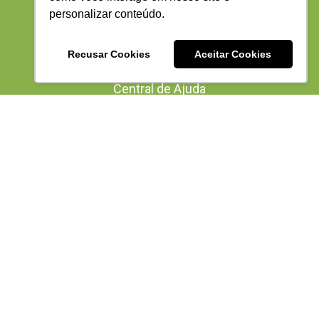
Blog
personalizar conteúdo.
Vídeos
Recusar Cookies
Aceitar Cookies
E-books
Central de Ajuda
Oportunidades
Vagas
Endereço
Brasil
Avenida D, esq. c/ Rua 09, Nº 419, SALA 401, Edifício
Comercial Marista, Setor Marista, Goiânia-GO, Brasil CEP
74.150-040