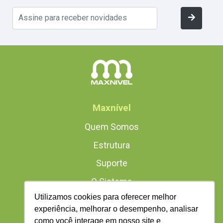
Maxnível
Quem Somos
Estrutura
Suporte
O Sistema
Utilizamos cookies para oferecer melhor
experiência, melhorar o desempenho, analisar
Conteúdo
como você interage em nosso site e